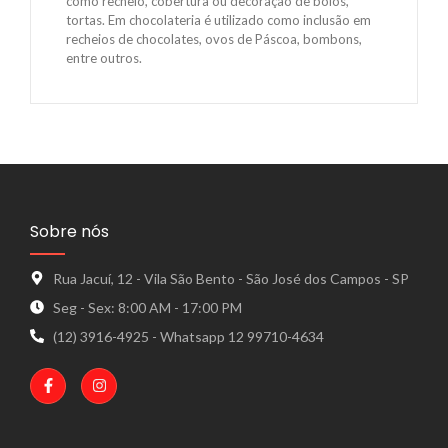
como recheio, cobertura ou decoração de bolos,
tortas. Em chocolateria é utilizado como inclusão em
recheios de chocolates, ovos de Páscoa, bombons,
entre outros.
Sobre nós
Rua Jacuí, 12 - Vila São Bento - São José dos Campos - SP
Seg - Sex: 8:00 AM - 17:00 PM
(12) 3916-4925 - Whatsapp 12 99710-4634