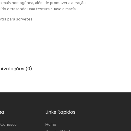
sa mais homogênea, além de promover a aeração,
do e trazendo uma textura suave e macia.
xtra para sorvetes
Avaliações (0)
sa
Links Rapidos
 Conosco
Home