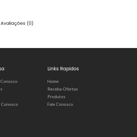
Avaliações (0)
sa
Links Rapidos
 Conosco
Home
ós
Receba Ofertas
Produtos
e Conosco
Fale Conosco